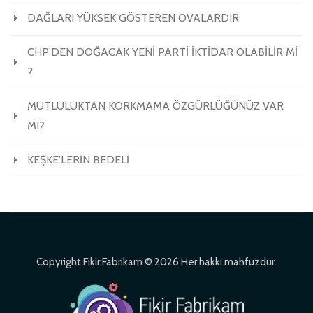
DAĞLARI YÜKSEK GÖSTEREN OVALARDIR
CHP’DEN DOĞACAK YENİ PARTİ İKTİDAR OLABİLİR Mİ
?
MUTLULUKTAN KORKMAMA ÖZGÜRLÜĞÜNÜZ VAR
MI?
KEŞKE’LERİN BEDELİ
Copyright Fikir Fabrikam © 2026 Her hakkı mahfuzdur.