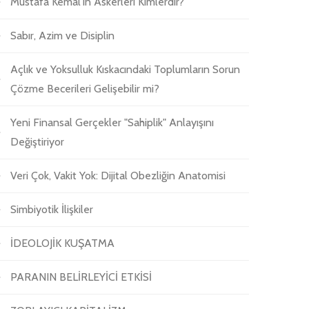
Mustafa Kemal'in Askerleri Kimlerdir?
Sabır, Azim ve Disiplin
Açlık ve Yoksulluk Kıskacındaki Toplumların Sorun
Çözme Becerileri Gelişebilir mi?
Yeni Finansal Gerçekler "Sahiplik" Anlayışını
Değiştiriyor
Veri Çok, Vakit Yok: Dijital Obezliğin Anatomisi
Simbiyotik İlişkiler
İDEOLOJİK KUŞATMA
PARANIN BELİRLEYİCİ ETKİSİ