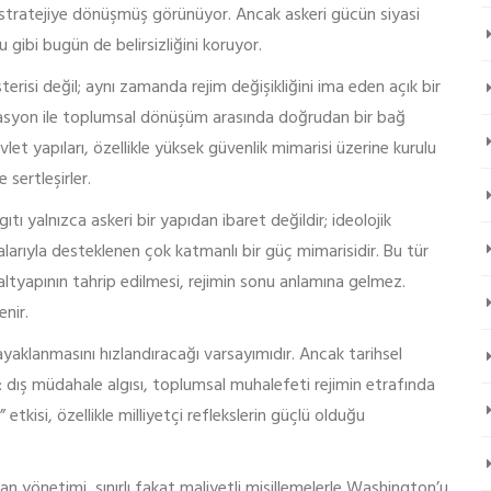
r stratejiye dönüşmüş görünüyor. Ancak askeri gücün siyasi
gibi bugün de belirsizliğini koruyor.
erisi değil; aynı zamanda rejim değişikliğini ima eden açık bir
erasyon ile toplumsal dönüşüm arasında doğrudan bir bağ
t yapıları, özellikle yüksek güvenlik mimarisi üzerine kurulu
sertleşirler.
tı yalnızca askeri bir yapıdan ibaret değildir; ideolojik
larıyla desteklenen çok katmanlı bir güç mimarisidir. Bu tür
 altyapının tahrip edilmesi, rejimin sonu anlamına gelmez.
enir.
 ayaklanmasını hızlandıracağı varsayımıdır. Ancak tarihsel
dış müdahale algısı, toplumsal muhalefeti rejimin etrafında
 etkisi, özellikle milliyetçi reflekslerin güçlü olduğu
hran yönetimi, sınırlı fakat maliyetli misillemelerle Washington’u