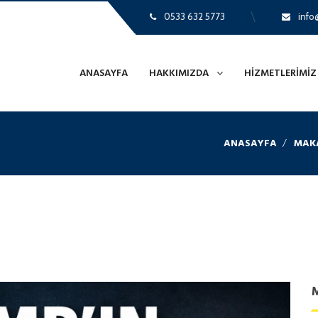
0533 632 5773
info@
ANASAYFA
HAKKIMIZDA
HIZMETLERIMIZ
ANASAYFA
MAKA