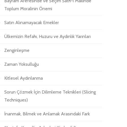
Bayram Arefesinde ve Seçim Sath-ı Mailinde
Toplum Moralinin Önemi
Satın Alınamayacak Emekler
Ülkemizin Refahı, Huzuru ve Aydınlık Yarınları
Zenginleşme
Zaman Yoksulluğu
Kitlesel Aydınlanma
Sorun Çözmek İçin Dilimleme Teknikleri (Slicing
Techniques)
İnanmak, Bilmek ve Anlamak Arasındaki Fark