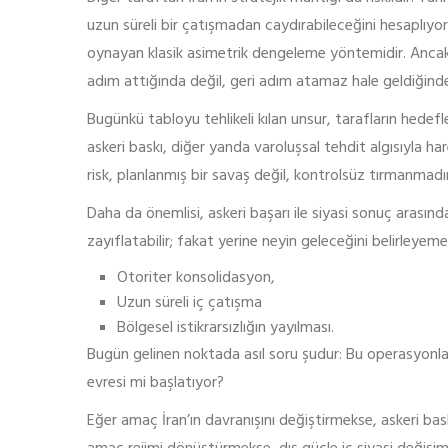
uzun süreli bir çatışmadan caydırabileceğini hesaplıyor 
oynayan klasik asimetrik dengeleme yöntemidir. Ancak bu
adım attığında değil, geri adım atamaz hale geldiğinde
Bugünkü tabloyu tehlikeli kılan unsur, tarafların hedefler
askeri baskı, diğer yanda varoluşsal tehdit algısıyla 
risk, planlanmış bir savaş değil, kontrolsüz tırmanmadır
Daha da önemlisi, askeri başarı ile siyasi sonuç arasında
zayıflatabilir; fakat yerine neyin geleceğini belirleyem
Otoriter konsolidasyon,
Uzun süreli iç çatışma
Bölgesel istikrarsızlığın yayılması.
Bugün gelinen noktada asıl soru şudur: Bu operasyonlar 
evresi mi başlatıyor?
Eğer amaç İran’ın davranışını değiştirmekse, askeri ba