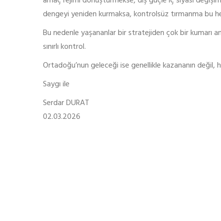
amaç rejimi dönüştürmekse, dış güçle iç siyasi değişi
dengeyi yeniden kurmaksa, kontrolsüz tırmanma bu hed
Bu nedenle yaşananlar bir stratejiden çok bir kumarı and
sınırlı kontrol.
Ortadoğu’nun geleceği ise genellikle kazananın değil, h
Saygı ile
Serdar DURAT
02.03.2026