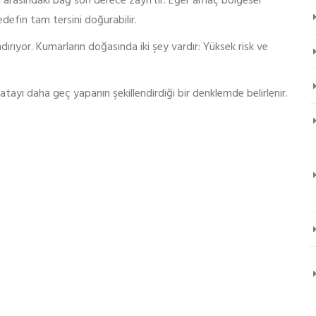
m arasındaki bağ son derece zayıftır. Eğer amaç bölgesel
efin tam tersini doğurabilir.
ırıyor. Kumarların doğasında iki şey vardır: Yüksek risk ve
atayı daha geç yapanın şekillendirdiği bir denklemde belirlenir.