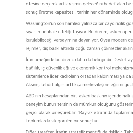
ötesine geçerek artık rejimin geleceğini hedef alan bi
sonuç üretme kapasitesi, tarihin her döneminde olduğu 
Washington’un son hamlesi yalnızca bir caydırıcılık göst
siyasi müdahale niteliği taşıyor. Bu durum, askeri op
kurulabileceği varsayımına dayanıyor. Oysa modern devle
rejimler, dış baskı altında çoğu zaman çökmezler aksine 
İran örneğinde bu direnç daha da belirgindir. Devlet aygı
bağlılık, iç güvenlik ağı ve ekonomik kontrol mekanizma
sistemlerde lider kadroların ortadan kaldırılması ya da
Aksine, tehdit algısı arttıkça merkezileşme eğilimi güçl
ABD’nin hesaplarından biri, askeri baskının içeride halk
deneyim bunun tersinin de mümkün olduğunu gösterir: 
geçici olarak birleştirebilir. “Bayrak etrafında toplanma”
toplumlarda sık görülen bir sonuçtur.
Diğer taraftan İran’ın stratejik mantığı da risklidir. Ta