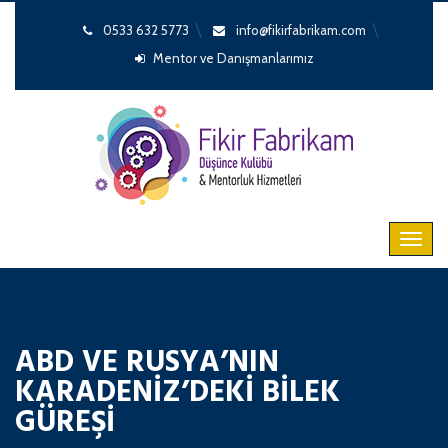
0533 632 5773
info@fikirfabrikam.com
Mentor ve Danışmanlarımız
ABD VE RUSYA’NIN
KARADENIZ’DEKI BILEK
GÜREŞI