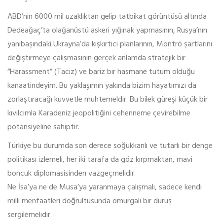
ABD’nin 6000 mil uzaklıktan gelip tatbikat görüntüsü altında
Dedeağaç’ta olağanüstü askeri yığınak yapmasının, Rusya’nın
yanıbaşındaki Ukrayna’da kışkırtıcı planlarının, Montrö şartlarını
değiştirmeye çalışmasının gerçek anlamda stratejik bir
“Harassment” (Taciz) ve bariz bir hasmane tutum olduğu
kanaatindeyim. Bu yaklaşımın yakında bizim hayatımızı da
zorlaştıracağı kuvvetle muhtemeldir. Bu bilek güreşi küçük bir
kıvılcımla Karadeniz jeopolitiğini cehenneme çevirebilme
potansiyeline sahiptir.
Türkiye bu durumda son derece soğukkanlı ve tutarlı bir denge
politikası izlemeli, her iki tarafa da göz kırpmaktan, mavi
boncuk diplomasisinden vazgeçmelidir.
Ne İsa’ya ne de Musa’ya yaranmaya çalışmalı, sadece kendi
milli menfaatleri doğrultusunda omurgalı bir duruş
sergilemelidir.