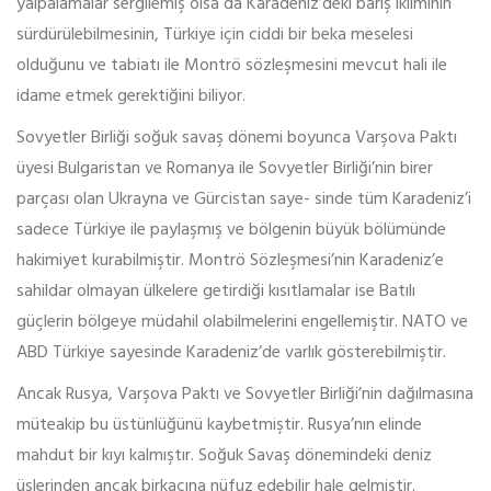
yalpalamalar sergilemiş olsa da Karadeniz’deki barış ikliminin
sürdürülebilmesinin, Türkiye için ciddi bir beka meselesi
olduğunu ve tabiatı ile Montrö sözleşmesini mevcut hali ile
idame etmek gerektiğini biliyor.
Sovyetler Birliği soğuk savaş dönemi boyunca Varşova Paktı
üyesi Bulgaristan ve Romanya ile Sovyetler Birliği’nin birer
parçası olan Ukrayna ve Gürcistan saye- sinde tüm Karadeniz’i
sadece Türkiye ile paylaşmış ve bölgenin büyük bölümünde
hakimiyet kurabilmiştir. Montrö Sözleşmesi’nin Karadeniz’e
sahildar olmayan ülkelere getirdiği kısıtlamalar ise Batılı
güçlerin bölgeye müdahil olabilmelerini engellemiştir. NATO ve
ABD Türkiye sayesinde Karadeniz’de varlık gösterebilmiştir.
Ancak Rusya, Varşova Paktı ve Sovyetler Birliği’nin dağılmasına
müteakip bu üstünlüğünü kaybetmiştir. Rusya’nın elinde
mahdut bir kıyı kalmıştır. Soğuk Savaş dönemindeki deniz
üslerinden ancak birkaçına nüfuz edebilir hale gelmiştir.