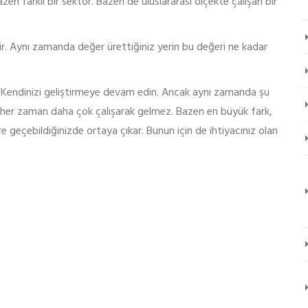
azen farklı bir sektör. Bazen de uluslararası ölçekte çalışan bir
ldir. Aynı zamanda değer ürettiğiniz yerin bu değeri ne kadar
 Kendinizi geliştirmeye devam edin. Ancak aynı zamanda şu
r her zaman daha çok çalışarak gelmez. Bazen en büyük fark,
 geçebildiğinizde ortaya çıkar. Bunun için de ihtiyacınız olan