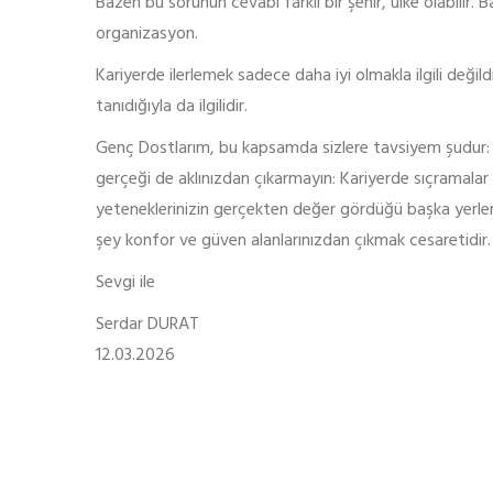
Bazen bu sorunun cevabı farklı bir şehir, ülke olabilir. B
organizasyon.
Kariyerde ilerlemek sadece daha iyi olmakla ilgili deği
tanıdığıyla da ilgilidir.
Genç Dostlarım, bu kapsamda sizlere tavsiyem şudur:
gerçeği de aklınızdan çıkarmayın: Kariyerde sıçramala
yeteneklerinizin gerçekten değer gördüğü başka yerlere
şey konfor ve güven alanlarınızdan çıkmak cesaretidir.
Sevgi ile
Serdar DURAT
12.03.2026