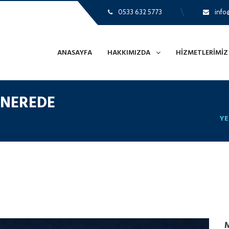
0533 632 5773
info@
ANASAYFA
HAKKIMIZDA
HIZMETLERIMIZ
I NEREDE
YE