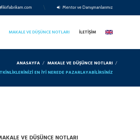
fikirfabrikam.com
Mentor ve Danışmanlarımız
MAKALE VE DÜŞÜNCE NOTLARI
İLETIŞIM
ANASAYFA
MAKALE VE DÜŞÜNCE NOTLARI
TKINLIKLERINIZI EN IYI NEREDE PAZARLAYABILIRSINIZ
MAKALE VE DÜŞÜNCE NOTLARI