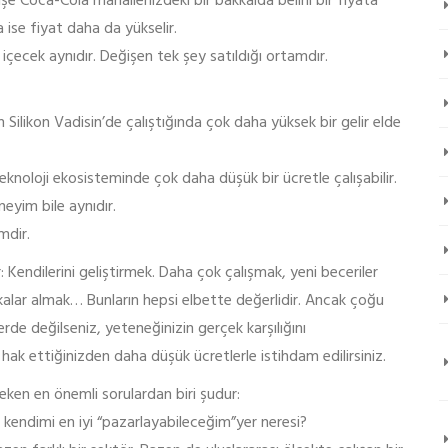
şe Coca-Cola mahallenizdeki bir bakkalda belirli bir fiyata
a ise fiyat daha da yükselir.
i içecek aynıdır. Değişen tek şey satıldığı ortamdır.
n Silikon Vadisin’de çalıştığında çok daha yüksek bir gelir elde
knoloji ekosisteminde çok daha düşük bir ücretle çalışabilir.
eyim bile aynıdır.
mdir.
: Kendilerini geliştirmek. Daha çok çalışmak, yeni beceriler
alar almak… Bunların hepsi elbette değerlidir. Ancak çoğu
e değilseniz, yeteneğinizin gerçek karşılığını
ak ettiğinizden daha düşük ücretlerle istihdam edilirsiniz.
ken en önemli sorulardan biri şudur:
kendimi en iyi “pazarlayabileceğim”yer neresi?