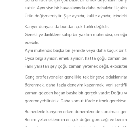
Bunu anlatmak için çok basit bir örnek düşünelim. Bir şi
satılır. Aynı şişe bir havaalanında daha pahalıdır. Uçakt
Ürün değişmemiştir. Şişe aynıdır, kalite aynıdır, içindek
Kariyer dünyası da bundan çok farklı değildir.
Gerekli yetkinliklere sahip bir yazılım mühendisi, örneği
edebilir.
Aynı mühendis başka bir şehirde veya daha küçük bir te
Oysa bilgi aynıdır, emek aynıdır, hatta çoğu zaman den
Farkı yaratan şey çoğu zaman yetenek değil, ekosiste
Genç profesyoneller genellikle tek bir şeye odaklanırlar
öğrenmek, daha fazla deneyim kazanmak, yeni sertifik
zaman gözden kaçan başka bir gerçek vardır: Doğru yerd
göremeyebilirsiniz. Daha somut ifade etmek gerekirse h
Bu nedenle kariyerin erken dönemlerinde sorulması gere
Benim yeteneklerimin en çok değer göreceği ve benim 