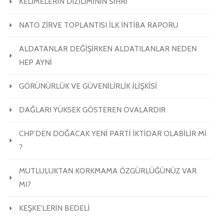
KELİMELERİN DİZİLİMİNİN SİHRİ
NATO ZİRVE TOPLANTISI İLK İNTİBA RAPORU
ALDATANLAR DEĞİŞİRKEN ALDATILANLAR NEDEN
HEP AYNİ
GÖRÜNÜRLÜK VE GÜVENİLİRLİK İLİŞKİSİ
DAĞLARI YÜKSEK GÖSTEREN OVALARDIR
CHP’DEN DOĞACAK YENİ PARTİ İKTİDAR OLABİLİR Mİ
?
MUTLULUKTAN KORKMAMA ÖZGÜRLÜĞÜNÜZ VAR
MI?
KEŞKE’LERİN BEDELİ