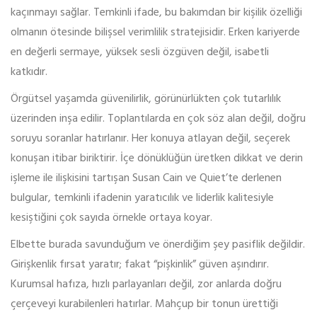
kaçınmayı sağlar. Temkinli ifade, bu bakımdan bir kişilik özelliği
olmanın ötesinde bilişsel verimlilik stratejisidir. Erken kariyerde
en değerli sermaye, yüksek sesli özgüven değil, isabetli
katkıdır.
Örgütsel yaşamda güvenilirlik, görünürlükten çok tutarlılık
üzerinden inşa edilir. Toplantılarda en çok söz alan değil, doğru
soruyu soranlar hatırlanır. Her konuya atlayan değil, seçerek
konuşan itibar biriktirir. İçe dönüklüğün üretken dikkat ve derin
işleme ile ilişkisini tartışan Susan Cain ve Quiet’te derlenen
bulgular, temkinli ifadenin yaratıcılık ve liderlik kalitesiyle
kesiştiğini çok sayıda örnekle ortaya koyar.
Elbette burada savunduğum ve önerdiğim şey pasiflik değildir.
Girişkenlik fırsat yaratır; fakat “pişkinlik” güven aşındırır.
Kurumsal hafıza, hızlı parlayanları değil, zor anlarda doğru
çerçeveyi kurabilenleri hatırlar. Mahçup bir tonun ürettiği