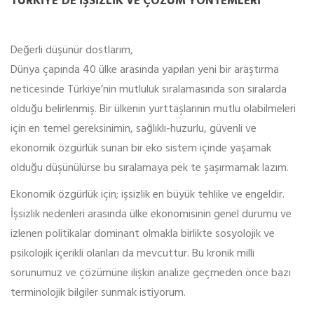
TÜRKIYE’DE İŞSIZLIK VE ÇÖZÜM YÖNTEMLERI
Değerli düşünür dostlarım,
Dünya çapında 40 ülke arasında yapılan yeni bir araştırma
neticesinde Türkiye’nin mutluluk sıralamasında son sıralarda
olduğu belirlenmiş. Bir ülkenin yurttaşlarının mutlu olabilmeleri
için en temel gereksinimin, sağlıklı-huzurlu, güvenli ve
ekonomik özgürlük sunan bir eko sistem içinde yaşamak
olduğu düşünülürse bu sıralamaya pek te şaşırmamak lazım.
Ekonomik özgürlük için; işsizlik en büyük tehlike ve engeldir.
İşsizlik nedenleri arasında ülke ekonomisinin genel durumu ve
izlenen politikalar dominant olmakla birlikte sosyolojik ve
psikolojik içerikli olanları da mevcuttur. Bu kronik milli
sorunumuz ve çözümüne ilişkin analize geçmeden önce bazı
terminolojik bilgiler sunmak istiyorum.