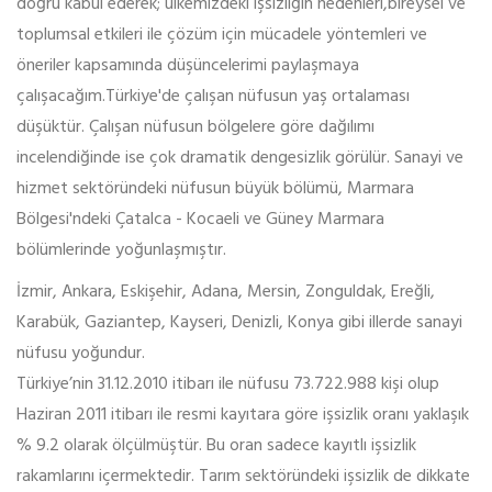
doğru kabul ederek; ülkemizdeki işsizliğin nedenleri,bireysel ve
toplumsal etkileri ile çözüm için mücadele yöntemleri ve
öneriler kapsamında düşüncelerimi paylaşmaya
çalışacağım.Türkiye'de çalışan nüfusun yaş ortalaması
düşüktür. Çalışan nüfusun bölgelere göre dağılımı
incelendiğinde ise çok dramatik dengesizlik görülür. Sanayi ve
hizmet sektöründeki nüfusun büyük bölümü, Marmara
Bölgesi'ndeki Çatalca - Kocaeli ve Güney Marmara
bölümlerinde yoğunlaşmıştır.
İzmir, Ankara, Eskişehir, Adana, Mersin, Zonguldak, Ereğli,
Karabük, Gaziantep, Kayseri, Denizli, Konya gibi illerde sanayi
nüfusu yoğundur.
Türkiye’nin 31.12.2010 itibarı ile nüfusu 73.722.988 kişi olup
Haziran 2011 itibarı ile resmi kayıtara göre işsizlik oranı yaklaşık
% 9.2 olarak ölçülmüştür. Bu oran sadece kayıtlı işsizlik
rakamlarını içermektedir. Tarım sektöründeki işsizlik de dikkate