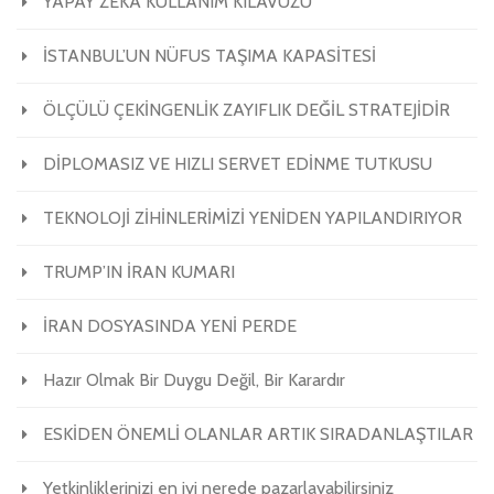
YAPAY ZEKA KULLANIM KILAVUZU
İSTANBUL’UN NÜFUS TAŞIMA KAPASİTESİ
ÖLÇÜLÜ ÇEKİNGENLİK ZAYIFLIK DEĞİL STRATEJİDİR
DİPLOMASIZ VE HIZLI SERVET EDİNME TUTKUSU
TEKNOLOJİ ZİHİNLERİMİZİ YENİDEN YAPILANDIRIYOR
TRUMP’IN İRAN KUMARI
İRAN DOSYASINDA YENİ PERDE
Hazır Olmak Bir Duygu Değil, Bir Karardır
ESKİDEN ÖNEMLİ OLANLAR ARTIK SIRADANLAŞTILAR
Yetkinliklerinizi en iyi nerede pazarlayabilirsiniz