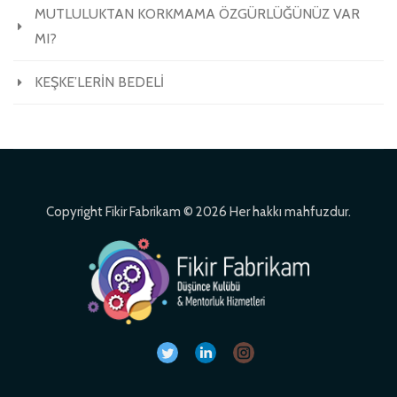
MUTLULUKTAN KORKMAMA ÖZGÜRLÜĞÜNÜZ VAR
MI?
KEŞKE’LERİN BEDELİ
Copyright Fikir Fabrikam © 2026 Her hakkı mahfuzdur.