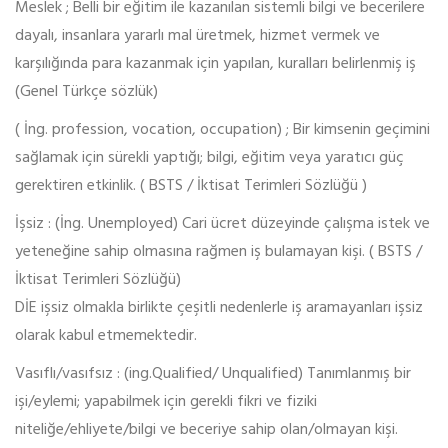
Meslek ; Belli bir eğitim ile kazanılan sistemli bilgi ve becerilere
dayalı, insanlara yararlı mal üretmek, hizmet vermek ve
karşılığında para kazanmak için yapılan, kuralları belirlenmiş iş
(Genel Türkçe sözlük)
( İng. profession, vocation, occupation) ; Bir kimsenin geçimini
sağlamak için sürekli yaptığı; bilgi, eğitim veya yaratıcı güç
gerektiren etkinlik. ( BSTS / İktisat Terimleri Sözlüğü )
İşsiz : (İng. Unemployed) Cari ücret düzeyinde çalışma istek ve
yeteneğine sahip olmasına rağmen iş bulamayan kişi. ( BSTS /
İktisat Terimleri Sözlüğü)
DİE işsiz olmakla birlikte çeşitli nedenlerle iş aramayanları işsiz
olarak kabul etmemektedir.
Vasıflı/vasıfsız : (ing.Qualified/ Unqualified) Tanımlanmış bir
işi/eylemi; yapabilmek için gerekli fikri ve fiziki
niteliğe/ehliyete/bilgi ve beceriye sahip olan/olmayan kişi.