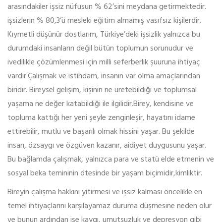
arasındakiler işsiz nüfusun % 62’sini meydana getirmektedir.
işsizlerin % 80,3’ü mesleki eğitim almamış vasıfsız kişilerdir.
Kıymetli düşünür dostlarım, Türkiye’deki işsizlik yalnızca bu
durumdaki insanların değil bütün toplumun sorunudur ve
ivedilikle çözümlenmesi için milli seferberlik şuuruna ihtiyaç
vardır.Çalışmak ve istihdam, insanın var olma amaçlarından
biridir. Bireysel gelişim, kişinin ne üretebildiği ve toplumsal
yaşama ne değer katabildiği ile ilgilidir.Birey, kendisine ve
topluma kattığı her yeni şeyle zenginleşir, hayatını idame
ettirebilir, mutlu ve başarılı olmak hissini yaşar. Bu şekilde
insan, özsaygı ve özgüven kazanır, aidiyet duygusunu yaşar.
Bu bağlamda çalışmak, yalnızca para ve statü elde etmenin ve
sosyal beka temininin ötesinde bir yaşam biçimidir,kimliktir.
Bireyin çalışma hakkını yitirmesi ve işsiz kalması öncelikle en
temel ihtiyaçlarını karşılayamaz duruma düşmesine neden olur
ve bunun ardından ise kaygı, umutsuzluk ve depresyon gibi