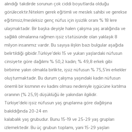
alındığı takdirde sorunun çok ciddi boyutlarda olduğu
görülecektir.Nitekim gerek eğitimli ve meslek sahibi ve gerekse
eğitimsiz/mesleksiz genç nüfus için işsizlik oranı % 18 lere
ulaşmaktadır. Bir başka deyişle halen çalışma yaş aralığında ve
sağlıklı olmalarına rağmen işsiz statüsünde olan yaklaşık 8
milyon insanımız vardır. Bu sayıya ilişkin bazı bulgular aşağıda
belirtildiği gibidir.Türkiye’deki 15 ve yukarı yaşlardaki nüfusun
cinsiyete göre dağılımı % 50,2 kadın; % 49,8 erkek gibi
birbirine yakın olmakla birlikte, işsiz nüfusun % 75,5’ini erkekler
oluşturmaktadır. Bu durum çalışma yaşındaki kadın nüfusun
önemli bir kısmının ev kadını olması nedeniyle işgücüne katılma
oranının (% 25,9) düşüklüğü ile yakından ilgilidir.
Türkiye’deki işsiz nüfusun yaş gruplarına göre dağılışına
bakıldığında 20-24 en
kalabalık yaş grubudur. Bunu 15-19 ve 25-29 yaş grupları
izlemektedir. Bu üç grubun toplamı, yani 15-29 yaşları