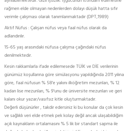
ayrılabilmektedir. Gizli işsizlik: İşgücünün istihdam edilmesine
rağmen elde olmayan nedenlerden dolayı düşük hatta sıfır
verimle çalışması olarak tanımlanmaktadır (DPT,1989)
Aktif Nüfus : Çalışan nüfus veya faal nüfus olarak da
adlandırılır.
15-65 yaş arasındaki nüfusa çalışma çağındaki nüfus
denilmektedir.
Kesin rakkamlarla ifade edilemesede TÜİK ve DİE verilerinin
günümüz koşullarına göre simülasyonu yapıldığında 2011 yılına
göre, faal nüfusun % 58'e yakını ilköğretim mezunları, % 12
kadarı lise mezunları, % 9'unu de üniversite mezunları ve geri
kalanı okur yazar/vasıfsız kitle oluşturmaktadır.
Değerli düşünürler , takdir edersiniz ki bu konular da çok kesin
ve sağlıklı veri elde etmek pek kolay değil ancak ulaşabildiğim
açık kaynakların ortalamasını % 5 lik bir standart sapma ile