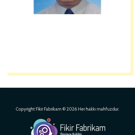
Copyright Fikir Fabrikam © 2026 Her hakkı mahfuzdur.